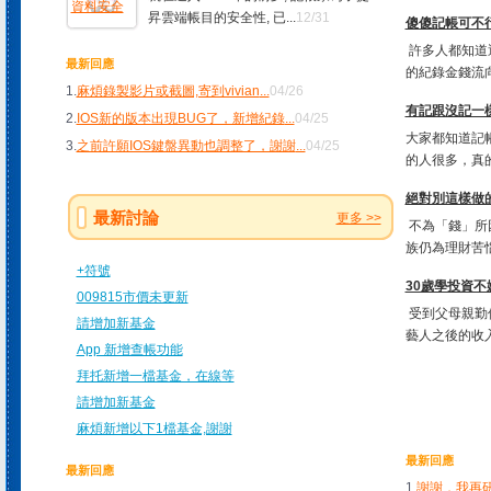
昇雲端帳目的安全性, 已...
12/31
傻傻記帳可不行!
許多人都知道
最新回應
的紀錄金錢流向
1.
麻煩錄製影片或截圖,寄到vivian
...
04/26
有記跟沒記一樣
2.
IOS新的版本出現BUG了，新增紀錄
...
04/25
大家都知道記
3.
之前許願IOS鍵盤異動也調整了，謝謝
...
04/25
的人很多，真的
絕對別這樣做
最新討論
更多 >>
不為「錢」所
族仍為理財苦惱
+符號
30歲學投資不
009815市價未更新
受到父母親勤
請增加新基金
藝人之後的收入
App 新增查帳功能
拜托新增一檔基金，在線等
請增加新基金
麻煩新增以下1檔基金,謝謝
最新回應
最新回應
1.
謝謝，我再