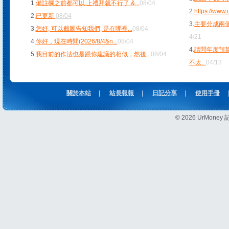
1.
備註欄之前都可以.上禮拜就不行了.&
...
08/04
2.
https://www
2.
已更新
08/04
3.
主要分成兩個
3.
您好, 可以截圖告知我們, 是在哪裡
...
08/04
4/21
4.
你好，現在時間(2026/8/4&n
...
08/04
4.
請問年度預
5.
我目前的作法也是跟你建議的相似，然後
...
08/04
不太
...
04/13
關於本站
|
站長報報
|
日記分享
|
使用手冊
|
© 2026 UrMon