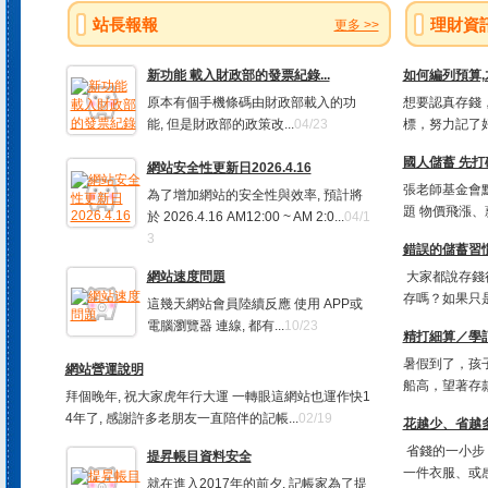
站長報報
理財資
更多 >>
新功能 載入財政部的發票紀錄...
如何編列預算
原本有個手機條碼由財政部載入的功
想要認真存錢，
能, 但是財政部的政策改...
04/23
標，努力記了好
國人儲蓄 先打
網站安全性更新日2026.4.16
張老師基金會
為了增加網站的安全性與效率, 預計將
題 物價飛漲、
於 2026.4.16 AM12:00 ~ AM 2:0...
04/1
3
錯誤的儲蓄習慣
網站速度問題
大家都說存錢
存嗎？如果只是
這幾天網站會員陸續反應 使用 APP或
電腦瀏覽器 連線, 都有...
10/23
精打細算／學
暑假到了，孩
網站營運說明
船高，望著存款
拜個晚年, 祝大家虎年行大運 一轉眼這網站也運作快1
4年了, 感謝許多老朋友一直陪伴的記帳...
02/19
花越少、省越多
省錢的一小步
提昇帳目資料安全
一件衣服、或感
就在進入2017年的前夕, 記帳家為了提