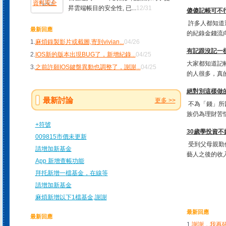
昇雲端帳目的安全性, 已...
12/31
傻傻記帳可不行!
許多人都知道
最新回應
的紀錄金錢流向
1.
麻煩錄製影片或截圖,寄到vivian
...
04/26
有記跟沒記一樣
2.
IOS新的版本出現BUG了，新增紀錄
...
04/25
大家都知道記
3.
之前許願IOS鍵盤異動也調整了，謝謝
...
04/25
的人很多，真的
絕對別這樣做
最新討論
更多 >>
不為「錢」所
族仍為理財苦惱
+符號
30歲學投資不
009815市價未更新
受到父母親勤
請增加新基金
藝人之後的收入
App 新增查帳功能
拜托新增一檔基金，在線等
請增加新基金
麻煩新增以下1檔基金,謝謝
最新回應
最新回應
1.
謝謝，我再