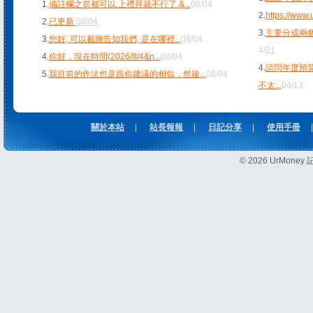
1.
備註欄之前都可以.上禮拜就不行了.&
...
08/04
2.
https://www
2.
已更新
08/04
3.
主要分成兩個
3.
您好, 可以截圖告知我們, 是在哪裡
...
08/04
4/21
4.
你好，現在時間(2026/8/4&n
...
08/04
4.
請問年度預
5.
我目前的作法也是跟你建議的相似，然後
...
08/04
不太
...
04/13
關於本站
|
站長報報
|
日記分享
|
使用手冊
|
© 2026 UrMon