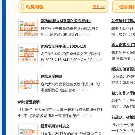
站長報報
理財資
更多 >>
新功能 載入財政部的發票紀錄...
如何編列預算
原本有個手機條碼由財政部載入的功
想要認真存錢，
能, 但是財政部的政策改...
04/23
標，努力記了好
國人儲蓄 先打
網站安全性更新日2026.4.16
張老師基金會
為了增加網站的安全性與效率, 預計將
題 物價飛漲、
於 2026.4.16 AM12:00 ~ AM 2:0...
04/1
3
錯誤的儲蓄習慣
網站速度問題
大家都說存錢
存嗎？如果只是
這幾天網站會員陸續反應 使用 APP或
電腦瀏覽器 連線, 都有...
10/23
精打細算／學
暑假到了，孩
網站營運說明
船高，望著存款
拜個晚年, 祝大家虎年行大運 一轉眼這網站也運作快1
4年了, 感謝許多老朋友一直陪伴的記帳...
02/19
花越少、省越多
省錢的一小步
提昇帳目資料安全
一件衣服、或感
就在進入2017年的前夕, 記帳家為了提