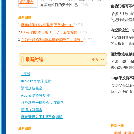
昇雲端帳目的安全性, 已...
12/31
傻傻記帳可不行!
許多人都知道
最新回應
的紀錄金錢流向
1.
麻煩錄製影片或截圖,寄到vivian
...
04/26
有記跟沒記一樣
2.
IOS新的版本出現BUG了，新增紀錄
...
04/25
大家都知道記
3.
之前許願IOS鍵盤異動也調整了，謝謝
...
04/25
的人很多，真的
絕對別這樣做
最新討論
更多 >>
不為「錢」所
族仍為理財苦惱
+符號
30歲學投資不
009815市價未更新
受到父母親勤
請增加新基金
藝人之後的收入
App 新增查帳功能
拜托新增一檔基金，在線等
請增加新基金
麻煩新增以下1檔基金,謝謝
最新回應
最新回應
1.
謝謝，我再