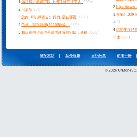
1.
備註欄之前都可以.上禮拜就不行了.&
...
08/04
2.
https://www
2.
已更新
08/04
3.
主要分成兩個
3.
您好, 可以截圖告知我們, 是在哪裡
...
08/04
4/21
4.
你好，現在時間(2026/8/4&n
...
08/04
4.
請問年度預
5.
我目前的作法也是跟你建議的相似，然後
...
08/04
不太
...
04/13
關於本站
|
站長報報
|
日記分享
|
使用手冊
|
© 2026 UrMon