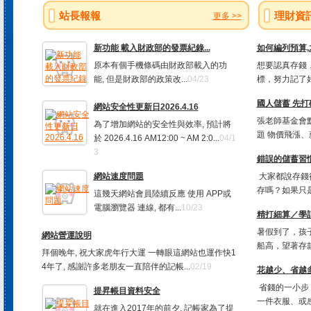
站長報報
理財資
更多 >>
新功能 載入財政部的發票紀錄...
如何編列預算
原本有個手機條碼由財政部載入的功
想要認真存錢，
能, 但是財政部的政策改...
04/23
標，努力記了好
國人儲蓄 先打
網站安全性更新日2026.4.16
張老師基金會
為了增加網站的安全性與效率, 預計將
題 物價飛漲、
於 2026.4.16 AM12:00 ~ AM 2:0...
04/1
3
錯誤的儲蓄習慣
網站速度問題
大家都說存錢
存嗎？如果只是
這幾天網站會員陸續反應 使用 APP或
電腦瀏覽器 連線, 都有...
10/23
精打細算／學
暑假到了，孩
網站營運說明
船高，望著存款
拜個晚年, 祝大家虎年行大運 一轉眼這網站也運作快1
4年了, 感謝許多老朋友一直陪伴的記帳...
02/19
花越少、省越多
省錢的一小步
提昇帳目資料安全
一件衣服、或感
就在進入2017年的前夕, 記帳家為了提