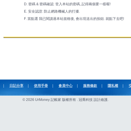
D. 密碼 & 密碼確認: 登入本站的密碼,.記得兩個要一樣喔!
E. 安全認證: 防止網路機械人的打擾.
F. 當點選 我已閱讀過本站規格後, 會出現送出的按鈕. 就點下去吧!
|
日記分享
|
使用手冊
|
會員中心
|
服務條款
|
隱私權
|
© 2026 UrMoney 記帳家 版權所有 . 冠喬科技 設計維護.