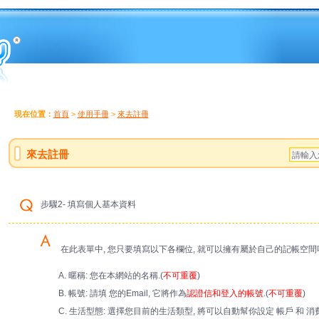
現在位置：
首頁
>
使用手冊
>
來去註冊
來去註冊
步驟2- 填寫個人基本資料
在此表單中, 您只要填寫以下各欄位, 就可以擁有屬於自己的記帳空間
A. 暱稱: 您在本網站的名稱.(
不可重覆
)
B. 帳號: 請填 您的Email, 它將作為
認證信和登入的帳號
.(
不可重覆
)
C. 生活型態: 選擇您目前的生活類型, 將可以自動幫你設定 帳戶 和 消費