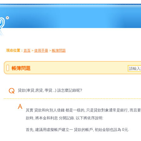
現在位置：
首頁
>
使用手冊
>
帳簿問題
帳簿問題
貸款(車貸,房貸, 學貸...) 該怎麼記錄呢?
其實 貸款和向別人借錢 都是一樣的, 只是貸款對象通常是銀行, 而且
款時, 將本金和利息 分開記錄. 以下將依序說明:
首先, 建議用虛擬帳戶建立一 貸款的帳戶, 初始金額也設為 0元.