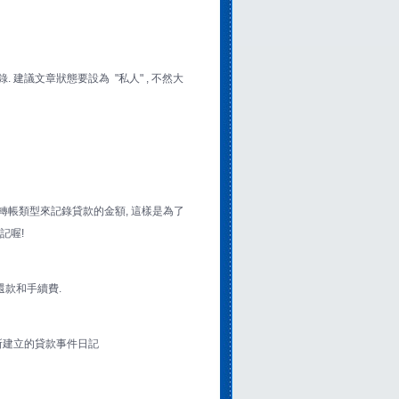
 建議文章狀態要設為 "私人" , 不然大
一筆轉帳類型來記錄貸款的金額, 這樣是為了
記喔!
還款和手續費.
擇所建立的貸款事件日記