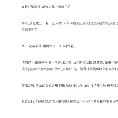
在帳戶清單裡, 就會多此一筆帳戶的
再來, 請也建立一個 日記事件, 未來將用來記錄跟貸款所有關的交易記錄.
家都看到了.
而 日記清單裡, 也將增加一筆 事件日記.
準備好 一虛擬帳戶 和一事件日記 後, 我們開始記帳吧! 首先, 先用
讓此貸款帳戶變成負債. 另外, 在事件日記, 請選擇剛剛所建立的事件日
當還款時, 本金的金額請用 轉帳 類型 來記錄, 這樣可清楚了解 由哪裡
當還款時, 利息金額請用 消費 類型 來記錄, 並且記得事件日記要選