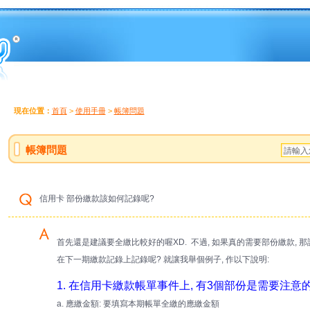
現在位置：
首頁
>
使用手冊
>
帳簿問題
帳簿問題
信用卡 部份繳款該如何記錄呢?
首先還是建議要全繳比較好的喔XD. 不過, 如果真的需要部份繳款, 那
在下一期繳款記錄上記錄呢? 就讓我舉個例子, 作以下說明:
1. 在信用卡繳款帳單事件上, 有3個部份是需要注意
a. 應繳金額: 要填寫本期帳單全繳的應繳金額