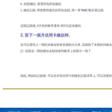
b. 狀態欄位: 要選擇為部份繳款
c. 繳款記錄: 將實際所繳交的部份金額, 用一筆"轉帳"帳目來記錄
這樣記錄後, 6月份的帳單還有 860元是未繳的.
2. 當下一個月信用卡繳款時,
你可以發現上一期的未繳金額會直接顯示出來, 這樣除了本期的待繳金
計, 這樣這一期的繳款金額就會與帳單上的顯示一致了.
因此, 將如此記錄後, 可以在本張信用卡的繳款記錄清單上, 可以清楚的