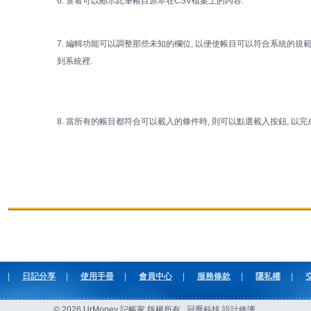
6. 查看可以顯示此筆帳目原本在CSV檔案上的內容.
7. 編輯功能可以調整那些未知的欄位, 以便使帳目可以符合系統的規範
到系統裡.
8. 當所有的帳目都符合可以載入的條件時, 則可以點選載入按鈕, 以完
|
日記分享
|
使用手冊
|
會員中心
|
服務條款
|
隱私權
|
© 2026 UrMoney 記帳家 版權所有 . 冠喬科技 設計維護.