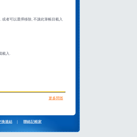
. 或者可以選擇移除, 不讓此筆帳目載入
成載入.
更多問答
交換連結
|
聯絡記帳家