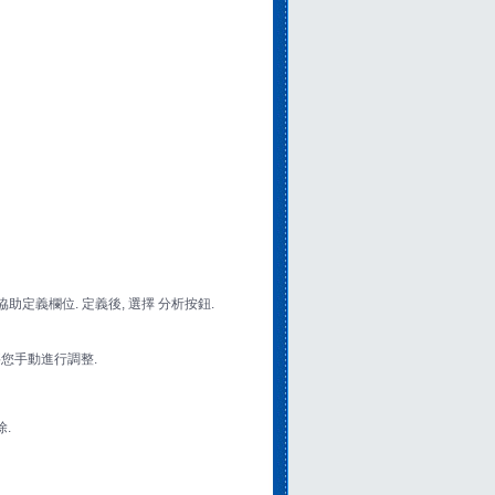
助定義欄位. 定義後, 選擇 分析按鈕.
要您手動進行調整.
除.