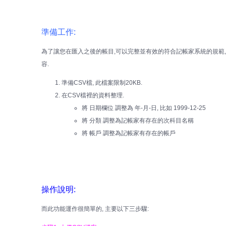
準備工作:
為了讓您在匯入之後的帳目,可以完整並有效的符合記帳家系統的規範,
容.
準備CSV檔, 此檔案限制20KB.
在CSV檔裡的資料整理.
將 日期欄位 調整為 年-月-日, 比如 1999-12-25
將 分類 調整為記帳家有存在的次科目名稱
將 帳戶 調整為記帳家有存在的帳戶
操作說明:
而此功能運作很簡單的, 主要以下三步驟: