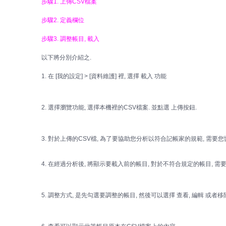
步驟1. 上傳CSV檔案
步驟2. 定義欄位
步驟3. 調整帳目, 載入
以下將分別介紹之.
1. 在 [我的設定] > [資料維護] 裡, 選擇 載入 功能
2. 選擇瀏覽功能, 選擇本機裡的CSV檔案. 並點選 上傳按鈕.
3. 對於上傳的CSV檔, 為了要協助您分析以符合記帳家的規範, 需要您協
4. 在經過分析後, 將顯示要載入前的帳目, 對於不符合規定的帳目, 需
5. 調整方式, 是先勾選要調整的帳目, 然後可以選擇 查看, 編輯 或者移