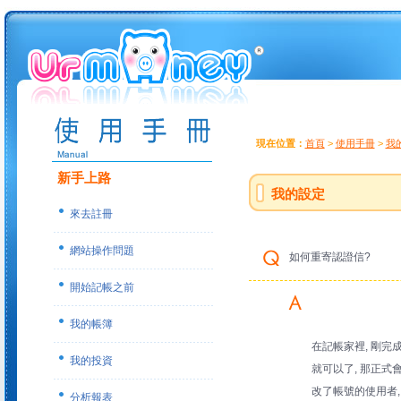
現在位置：
首頁
>
使用手冊
>
我
新手上路
我的設定
來去註冊
網站操作問題
如何重寄認證信?
開始記帳之前
我的帳簿
在記帳家裡, 剛完
我的投資
就可以了, 那正式會
改了帳號的使用者,
分析報表