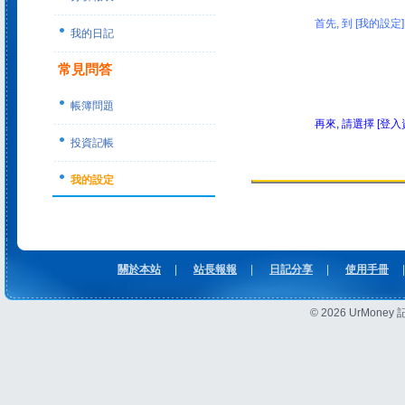
首先, 到 [我的設定]
我的日記
常見問答
帳簿問題
再來, 請選擇 [登入
投資記帳
我的設定
關於本站
|
站長報報
|
日記分享
|
使用手冊
|
© 2026 UrMon