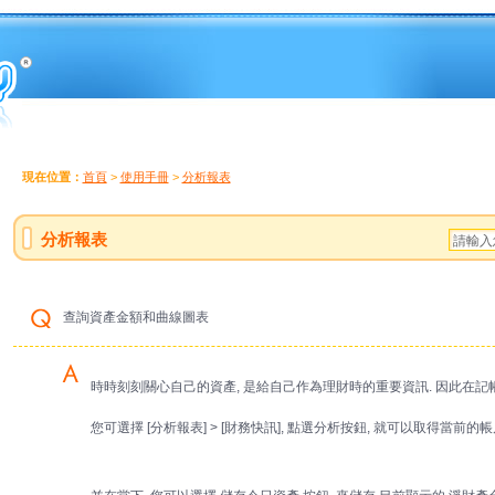
現在位置：
首頁
>
使用手冊
>
分析報表
分析報表
查詢資產金額和曲線圖表
時時刻刻關心自己的資產, 是給自己作為理財時的重要資訊. 因此在記帳
您可選擇 [分析報表] > [財務快訊], 點選分析按鈕, 就可以取得當前