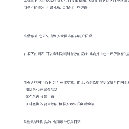
並在當下, 您可以選擇 儲存今日資產 按鈕, 來儲存 目前顯示的 淨財產金
期是不能修改, 但您可為此記錄作一些註解.
當儲存後, 您可切換到 資產圖表的功能介面裡,
在底下的圖表, 可以看到剛剛所儲存的記錄. 此處是由您自己所儲存的
而有這些的記錄下, 您可在此功能介面上, 看到依照歷史記錄所作的圖
- 粉紅色代表 資金餘額.
- 藍色代表 投資市值.
- 咖啡色則為 資金餘額 和 投資市值 的加總金額.
當滑鼠移到結點時, 會顯示金額與日期