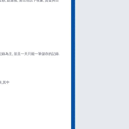
額, 點選後, 會出現以下視窗, 資金與日
記錄為主, 並且一天只能一筆儲存的記錄.
表,其中