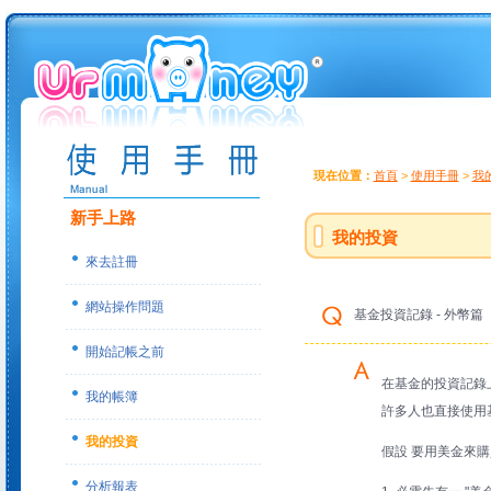
現在位置：
首頁
>
使用手冊
>
我
新手上路
我的投資
來去註冊
網站操作問題
基金投資記錄 - 外幣篇
開始記帳之前
在基金的投資記錄上
我的帳簿
許多人也直接使用基
我的投資
假設 要用美金來購
分析報表