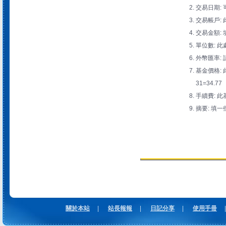
交易日期:
交易帳戶:
交易金額: 
單位數: 此
外幣匯率: 
基金價格: 此
31=34.77
手續費: 此
摘要: 填一
關於本站
|
站長報報
|
日記分享
|
使用手冊
|