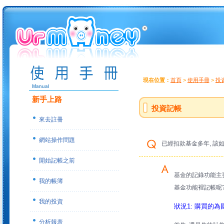
現在位置：
首頁
>
使用手冊
>
投
新手上路
投資記帳
來去註冊
網站操作問題
已經扣款基金多年, 該
開始記帳之前
基金的記錄功能主要
我的帳簿
基金功能裡記帳呢
我的投資
狀況1: 購買的
分析報表