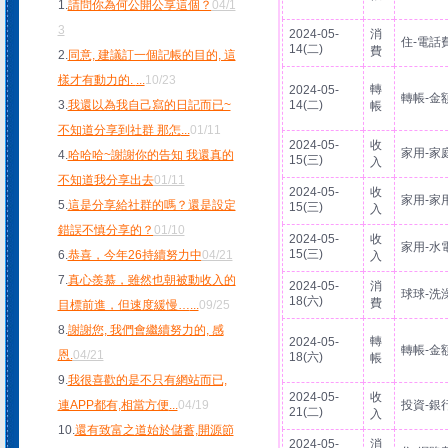
1.
請問你為何公開公享這個？
04/1
3
2024-05-
消
住-電話
14(二)
費
2.
同意, 建議訂一個記帳的目的, 這
樣才有動力的.
...
10/23
轉
2024-05-
轉帳-金
3.
我還以為我自己寫的日記而已~
14(二)
帳
不知道分享到社群 那怎
...
01/11
2024-05-
收
家用-家
4.
哈哈哈~謝謝你的告知 我還真的
15(三)
入
不知道我分享出去
01/11
2024-05-
收
家用-家
5.
這是分享給社群的嗎？還是設定
15(三)
入
錯誤不慎分享的？
01/10
2024-05-
收
家用-水
15(三)
6.
恭喜，今年26持續努力中
04/21
入
7.
真心羨慕，雖然也朝被動收入的
2024-05-
消
球球-洗
18(六)
費
目標前進，但速度緩慢…
...
09/25
8.
謝謝您, 我們會繼續努力的, 感
轉
2024-05-
轉帳-金
恩.
04/21
18(六)
帳
9.
我很喜歡的是不只有網站而已,
2024-05-
收
連APP都有,相當方便
...
04/19
投資-銀
21(二)
入
10.
還有致富之道始於儲蓄,開源節
2024-05-
消