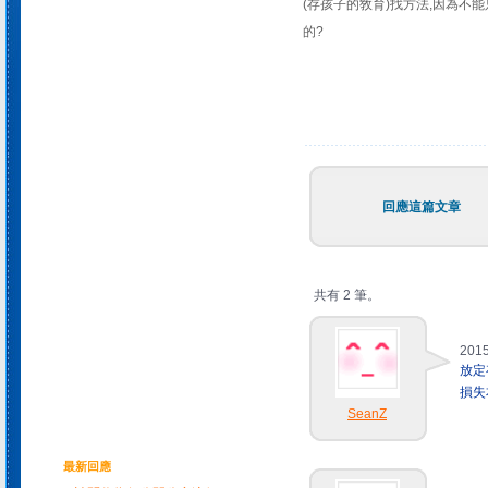
(存孩子的敎育)找方法,因為不
的?
回應這篇文章
共有 2 筆。
2015
放定
損失
SeanZ
最新回應