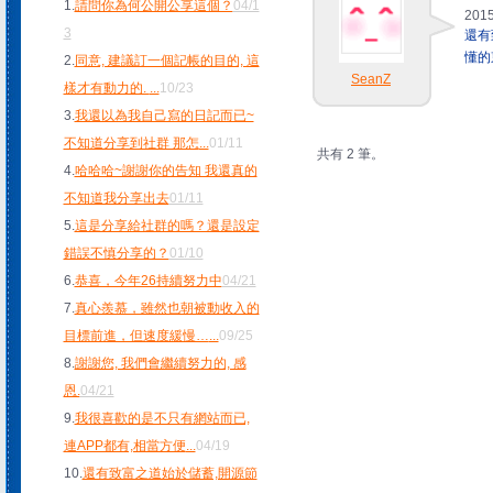
1.
請問你為何公開公享這個？
04/1
2015
3
還有
懂的
2.
同意, 建議訂一個記帳的目的, 這
SeanZ
樣才有動力的.
...
10/23
3.
我還以為我自己寫的日記而已~
不知道分享到社群 那怎
...
01/11
共有 2 筆。
4.
哈哈哈~謝謝你的告知 我還真的
不知道我分享出去
01/11
5.
這是分享給社群的嗎？還是設定
錯誤不慎分享的？
01/10
6.
恭喜，今年26持續努力中
04/21
7.
真心羨慕，雖然也朝被動收入的
目標前進，但速度緩慢…
...
09/25
8.
謝謝您, 我們會繼續努力的, 感
恩.
04/21
9.
我很喜歡的是不只有網站而已,
連APP都有,相當方便
...
04/19
10.
還有致富之道始於儲蓄,開源節