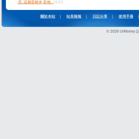
流..這都是根本 其他
...
04/19
關於本站
|
站長報報
|
日記分享
|
使用手冊
|
© 2026 UrMon