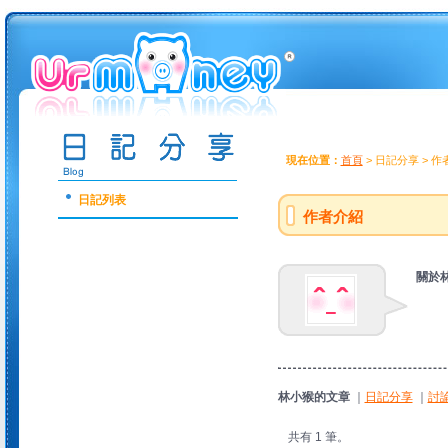
現在位置：
首頁
> 日記分享 > 
日記列表
作者介紹
關於
林小猴的文章
｜
日記分享
｜
討
共有 1 筆。