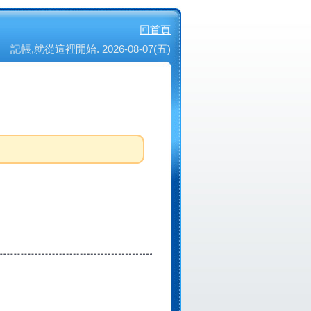
回首頁
記帳,就從這裡開始. 2026-08-07(五)