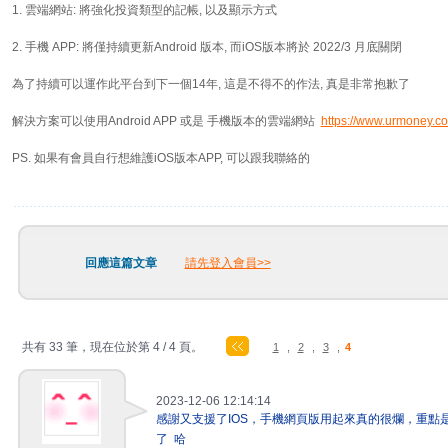
1. 雲端網站: 將強化投資類型的記帳, 以及顯示方式
2. 手機 APP: 將僅持續更新Android 版本, 而iOS版本將於 2022/3 月底關閉
為了持續可以運作此平台到下一個14年, 這是不得不的作法, 真是非常抱歉了
解決方案可以使用Android APP 或是 手機版本的雲端網站
https://www.urmoney.co
PS. 如果有會員自行想維護iOS版本APP, 可以跟我聯絡的
回應這篇文章
請先登入會員>>
共有 33 筆，現在位於第 4 / 4 頁。
1
,
2
,
3
,
4
2023-12-06 12:14:14
感謝又支援了IOS，手機網頁版用起來真的很爛，重點
了 哈