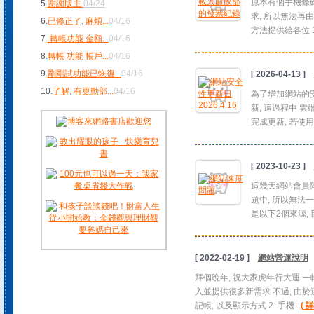
原本有個手機條碼
5.
謝謝版主
04/24
求, 所以無法再
6.
已修正了, 麻煩
...
04/16
方法提供給各位 1
7.
轉帳功能 金額
...
04/16
8.
轉帳 功能 帳戶
...
04/16
9.
剛剛試功能已恢復
...
04/16
[ 2026-04-13 ]
10.
了解, 有更動部
...
04/16
為了增加網站的安全性
新, 這過程中 雲端
完成更新, 若使
[ 2023-10-23 ]
這幾天網站會員陸
題中, 所以無法一
是以下2個來源, 
[ 2022-02-19 ]
網站營運說明
拜個晚年, 祝大家虎年行大運 
入並提供很多新需求 不過, 由於
記帳, 以及顯示方式 2. 手機...
( 