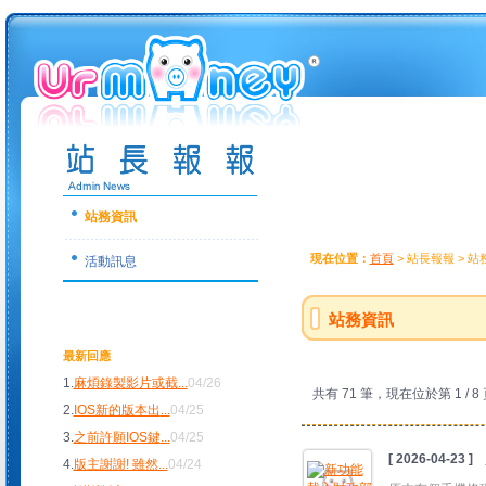
站務資訊
現在位置：
首頁
> 站長報報 > 
活動訊息
站務資訊
最新回應
1.
麻煩錄製影片或截
...
04/26
共有 71 筆，現在位於第 1 / 8
2.
IOS新的版本出
...
04/25
3.
之前許願IOS鍵
...
04/25
[ 2026-04-23 ]
4.
版主謝謝! 雖然
...
04/24