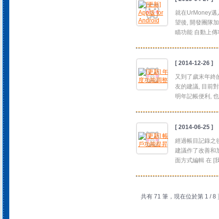
就在UrMoney邁
望後, 開發團隊
瞄功能 自動上傳
[ 2014-12-26 ]
又到了歲末年終的
友的建議, 目前
明年記帳便利, 也
[ 2014-06-25 ]
經過帳目記錄之後
建議作了改善和加
面方式編輯 在 [我
共有 71 筆，現在位於第 1 / 8