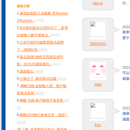
rain ai
行。
最新回應
1.
麻煩錄製影片或截圖,寄到vivian
2@urmon
...
04/26
2022
2.
IOS新的版本出現BUG了，新增
業界
紀錄輸入數字後無法
...
04/25
營下
3.
之前許願IOS鍵盤異動也調整
ToROHSU
了，謝謝站長
04/25
4.
版主謝謝! 雖然沒用過這個功
能，但2026還能看到
...
04/24
2022
5.
謝謝版主
04/24
可以
6.
已修正了, 麻煩再試試囉
04/16
都還
Jack
7.
轉帳功能 金額輸入後，帳戶餘
額無法更新
04/16
8.
轉帳 功能 帳戶餘額不會更新
04/
16
2022
謝謝
9.
剛剛試功能已恢復正常，謝謝！
議還
04/16
Eric
10.
了解, 有更動部分程式, 麻煩抽