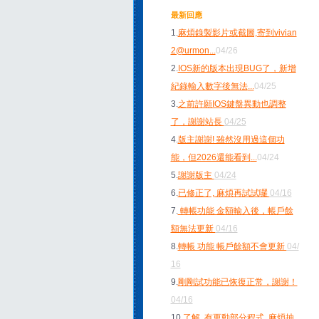
最新回應
1.
麻煩錄製影片或截圖,寄到vivian
2@urmon
...
04/26
2.
IOS新的版本出現BUG了，新增
紀錄輸入數字後無法
...
04/25
3.
之前許願IOS鍵盤異動也調整
了，謝謝站長
04/25
4.
版主謝謝! 雖然沒用過這個功
能，但2026還能看到
...
04/24
5.
謝謝版主
04/24
6.
已修正了, 麻煩再試試囉
04/16
7.
轉帳功能 金額輸入後，帳戶餘
額無法更新
04/16
8.
轉帳 功能 帳戶餘額不會更新
04/
16
9.
剛剛試功能已恢復正常，謝謝！
04/16
10.
了解, 有更動部分程式, 麻煩抽