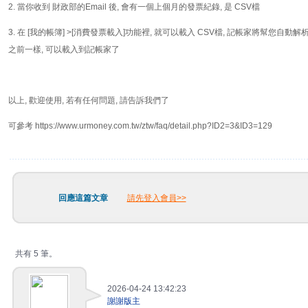
2. 當你收到 財政部的Email 後, 會有一個上個月的發票紀錄, 是 CSV檔
3. 在 [我的帳簿] >[消費發票載入]功能裡, 就可以載入 CSV檔, 記帳家將幫您自動解
之前一樣, 可以載入到記帳家了
以上, 歡迎使用, 若有任何問題, 請告訴我們了
可參考 https://www.urmoney.com.tw/ztw/faq/detail.php?ID2=3&ID3=129
回應這篇文章
請先登入會員>>
共有 5 筆。
2026-04-24 13:42:23
謝謝版主