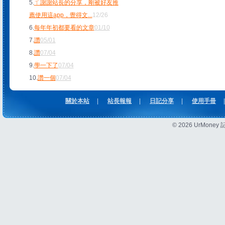
5.
ㄒ謝謝站長的分享，剛被好友推
薦使用這app，覺得文
...
12/26
6.
每年年初都要看的文章
01/10
7.
讚
05/01
8.
讚
07/04
9.
學一下了
07/04
10.
讚一個
07/04
關於本站
|
站長報報
|
日記分享
|
使用手冊
|
© 2026 UrMon