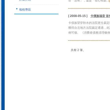
答「沒有」，還是「在心裡默...
報稅專區
[ 2008-05-15 ]
卡債族福音 首
卡債族望穿秋水的法院更生裁定
獲得台北地方法院裁定通過，此
例可循。 《消費者債務清理條例..
共有 2 筆。