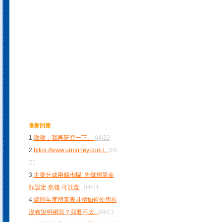
最新回應
1.
謝謝，我再研究一下。
04/22
2.
https://www.urmoney.com.t
...
04/
21
3.
主要分成兩個步驟: 先做預算金
額設定 然後 可以查
...
04/21
4.
請問年度預算表具體如何使用有
沒有說明網頁？我看不太
...
04/13