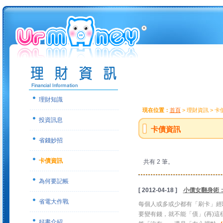
理財知識
現在位置：
首頁
> 理財資訊 > 
投資訊息
卡債資訊
省錢妙招
卡債資訊
共有 2 筆。
為何要記帳
[ 2012-04-18 ]
小債女翻身術
省電大作戰
每個人或多或少都有「刷卡」經
要變有錢，就不能「債」(再)
好書介紹