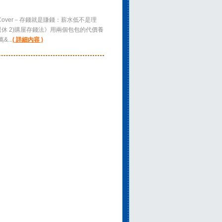
Cover－存錢就是賺錢：薪水低不是理
退休 2)購屋存錢法》用兩個包包的代價養
...
( 詳細內容 )