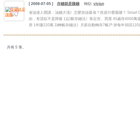
[ 2008-07-05 ]
存錢就是賺錢
轉貼:
vivian
省油達人開講：油錢大漲》怎麼加油最省？投資什麼最賺？ Smart 
由，有貸款不是障礙 1)記帳存錢法》靠定存、買屋 45歲存4000萬
房 1年賺220萬 3)轉帳存錢法》月薪自動轉存7帳戶 拼每年領回120萬&
共有 5 筆。