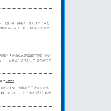
西時，他打開一個箱子，那是他的「夢想
的廣告單，吃了一驚，他都忘記曾經把
記？ 3.做自己的家庭預算管家 4.做好
 1. 小額基金投資成功術 2. 台幣外幣存
轉貼:
vivian
，都可以從書中簡單實用的計畫大獲裨
lanchard），《一分鐘經理人》作者