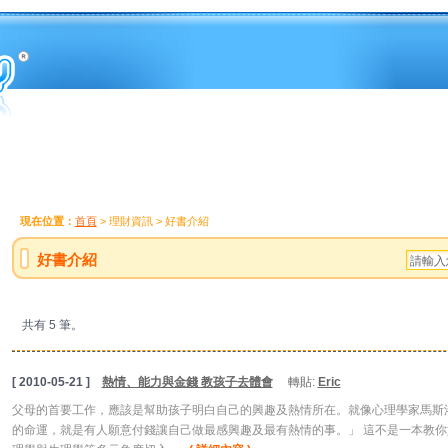
現在位置：
首頁
> 理財資訊 > 好書介紹
好書介紹
共有 5 筆。
[ 2010-05-21 ]
熱情、能力與金錢 教孩子去體會
轉貼:
Eric
父母的首要工作，應該是幫助孩子明白自己的興趣及熱情所在。就像心理學家馬斯
的命運，就是有人願意付錢讓自己做最感興趣及最有熱情的事。」 這不是一本教