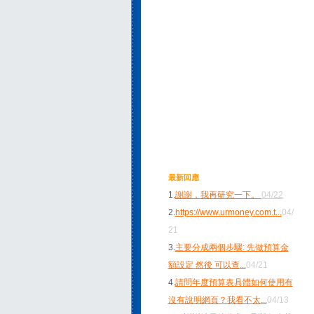
最新回應
1.
謝謝，我再研究一下。
04/22
2.
https://www.urmoney.com.t
...
04/
21
3.
主要分成兩個步驟: 先做預算金
額設定 然後 可以查
...
04/21
4.
請問年度預算表具體如何使用有
沒有說明網頁？我看不太
...
04/13