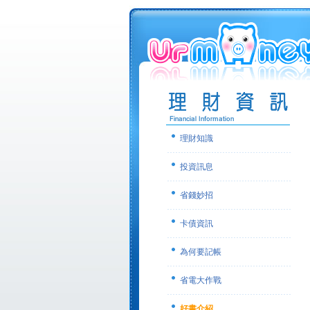
理財知識
投資訊息
省錢妙招
卡債資訊
為何要記帳
省電大作戰
好書介紹