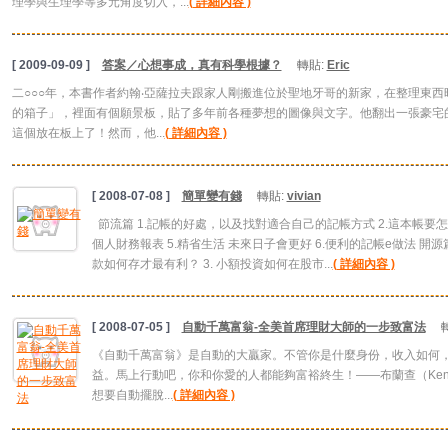
理學與生理學等多元角度切入，...
( 詳細內容 )
[ 2009-09-09 ]
答案／心想事成，真有科學根據？
轉貼:
Eric
二○○○年，本書作者約翰‧亞薩拉夫跟家人剛搬進位於聖地牙哥的新家，在整理東
的箱子」，裡面有個願景板，貼了多年前各種夢想的圖像與文字。他翻出一張豪宅
這個放在板上了！然而，他...
( 詳細內容 )
[ 2008-07-08 ]
簡單變有錢
轉貼:
vivian
節流篇 1.記帳的好處，以及找對適合自己的記帳方式 2.這本帳要怎麼
個人財務報表 5.精省生活 未來日子會更好 6.便利的記帳e做法 開源篇
款如何存才最有利？ 3. 小額投資如何在股市...
( 詳細內容 )
[ 2008-07-05 ]
自動千萬富翁-全美首席理財大師的一步致富法
《自動千萬富翁》是自動的大贏家。不管你是什麼身份，收入如何
益。馬上行動吧，你和你愛的人都能夠富裕終生！——布蘭查（Ken B
想要自動擺脫...
( 詳細內容 )