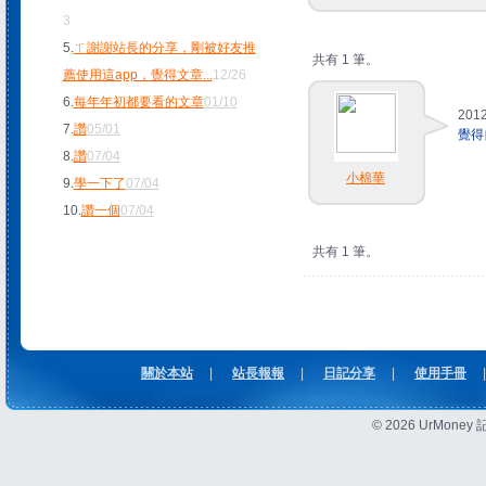
3
5.
ㄒ謝謝站長的分享，剛被好友推
共有 1 筆。
薦使用這app，覺得文章
...
12/26
6.
每年年初都要看的文章
01/10
2012
7.
讚
05/01
覺得
8.
讚
07/04
小棉華
9.
學一下了
07/04
10.
讚一個
07/04
共有 1 筆。
關於本站
|
站長報報
|
日記分享
|
使用手冊
|
© 2026 UrMon