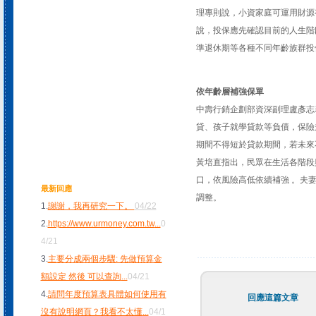
理專則說，小資家庭可運用財源
說，投保應先確認目前的人生階
準退休期等各種不同年齡族群投
依年齡層補強保單
中壽行銷企劃部資深副理盧彥志
貸、孩子就學貸款等負債，保險
期間不得短於貸款期間，若未來
黃培直指出，民眾在生活各階段
口，依風險高低依續補強 。夫
最新回應
調整。
1.
謝謝，我再研究一下。
04/22
2.
https://www.urmoney.com.tw
...
0
4/21
3.
主要分成兩個步驟: 先做預算金
額設定 然後 可以查詢
...
04/21
4.
請問年度預算表具體如何使用有
回應這篇文章
沒有說明網頁？我看不太懂
...
04/1