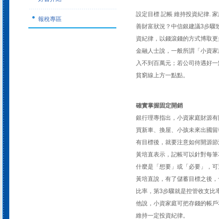
設定目標 記帳 維持投資紀律.
報稅專區
善財富狀況？中信銀建議3步驟
資紀律，以錢滾錢的方式博取更
金融人士說，一般所謂「小資家
入不到百萬元；若公司待遇好一點
貧窮線上方一點點。
確實掌握固定開銷
銀行理專指出，小資家庭財源有
買新車、換屋、小孩未來出國留
有目標後，就要注意如何開源節
黃培直表示，記帳可以針對每筆
什麼是「想要」或「必要」，可
黃培直說，有了儲蓄目標之後，
比率，第3步驟就是控管收支比
他說，小資家庭可把存錢的帳戶
維持一定投資紀律。