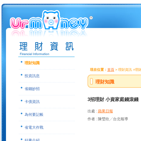
理財知識
現在位置：
首頁
> 理財資訊 >理
投資訊息
理財知識
省錢妙招
3招理財 小資家庭錢滾錢
卡債資訊
出處 :
蘋果日報
為何要記帳
作者 : 陳瑩欣╱台北報導
省電大作戰
好書介紹