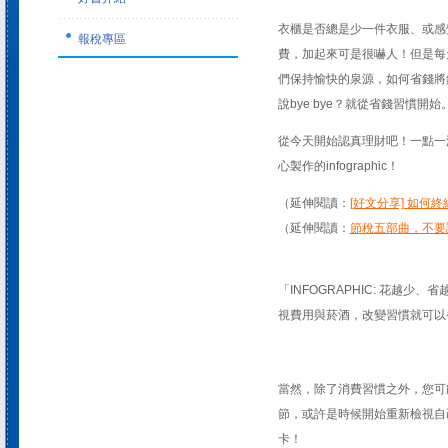
衣櫃是否總是少一件衣服、或感
報稅專區
費，加起來可是很嚇人！但是每
們保持愉快的泉源，如何省錢將
說bye bye？就從省錢習慣開始
從今天開始認真理財吧！一點一
心製作的infographic！
（延伸閱讀：
[好文分享] 如
（延伸閱讀：
節稅五部曲，不要
「INFOGRAPHIC: 花越
視費用與菸酒，改變習慣就可以
當然，除了消費習慣之外，您可
節，或許是時候開始重新檢視自己的
卡！