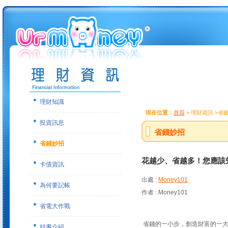
理財知識
現在位置：
首頁
> 理財資訊 >省
投資訊息
省錢妙招
省錢妙招
花越少、省越多！您應該
卡債資訊
出處 :
Money101
為何要記帳
作者 : Money101
省電大作戰
省錢的一小步，創造財富的一
好書介紹