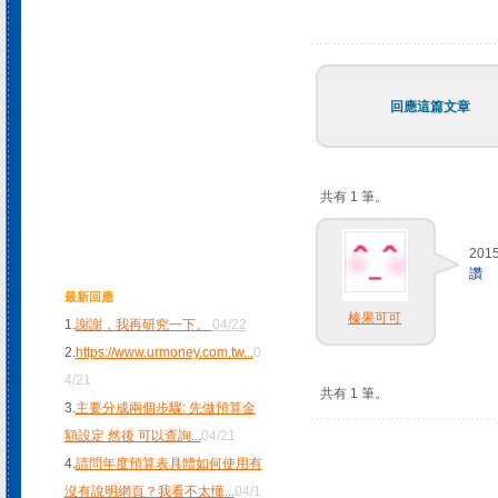
回應這篇文章
共有 1 筆。
2015
讚
最新回應
榛果可可
1.
謝謝，我再研究一下。
04/22
2.
https://www.urmoney.com.tw
...
0
4/21
共有 1 筆。
3.
主要分成兩個步驟: 先做預算金
額設定 然後 可以查詢
...
04/21
4.
請問年度預算表具體如何使用有
沒有說明網頁？我看不太懂
...
04/1