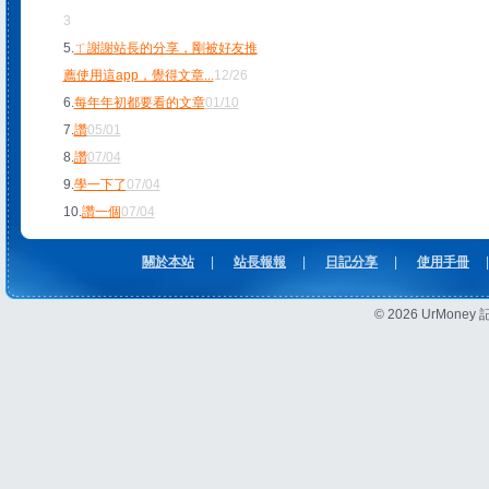
3
5.
ㄒ謝謝站長的分享，剛被好友推
薦使用這app，覺得文章
...
12/26
6.
每年年初都要看的文章
01/10
7.
讚
05/01
8.
讚
07/04
9.
學一下了
07/04
10.
讚一個
07/04
關於本站
|
站長報報
|
日記分享
|
使用手冊
|
© 2026 UrMon