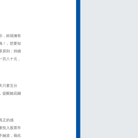
步，妳就擁有
晚！」想要知
享原則：持續
一百八十元，
天只要五分
，提醒她花錢
真正的感
著投入股票市
不融資，藉此