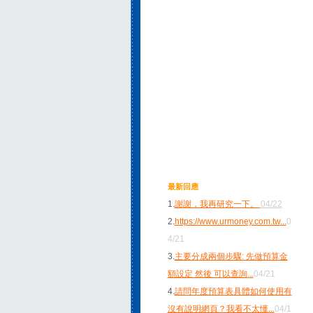
最新回應
1.
謝謝，我再研究一下。
04/22
2.
https://www.urmoney.com.tw
...
0
4/21
3.
主要分成兩個步驟: 先做預算金
額設定 然後 可以查詢
...
04/21
4.
請問年度預算表具體如何使用有
沒有說明網頁？我看不太懂
...
04/1