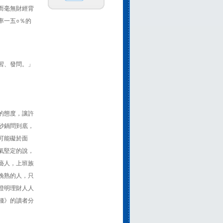
而毫無財經背
率一五○％的
習、發問。」
的態度，讓許
砂鍋問到底，
可能礙於面
氣堅定的說，
藝人，上班族
晚熟的人，只
證明理財人人
錢》的讀者分