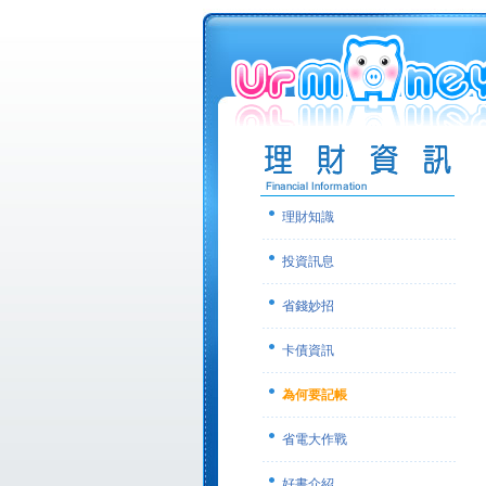
理財知識
投資訊息
省錢妙招
卡債資訊
為何要記帳
省電大作戰
好書介紹