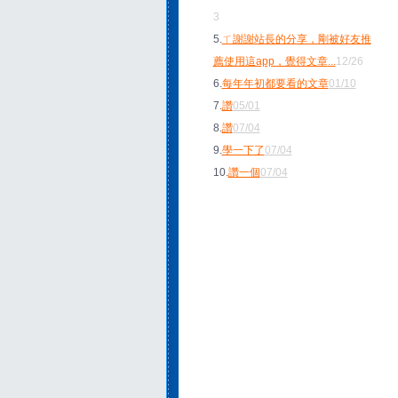
3
5.
ㄒ謝謝站長的分享，剛被好友推
薦使用這app，覺得文章
...
12/26
6.
每年年初都要看的文章
01/10
7.
讚
05/01
8.
讚
07/04
9.
學一下了
07/04
10.
讚一個
07/04