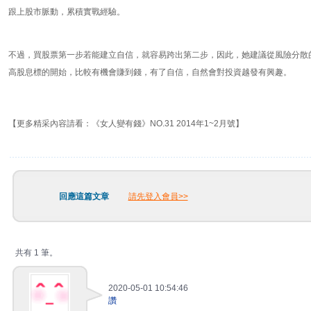
跟上股市脈動，累積實戰經驗。
不過，買股票第一步若能建立自信，就容易跨出第二步，因此，她建議從風險分散
高股息標的開始，比較有機會賺到錢，有了自信，自然會對投資越發有興趣。
【更多精采內容請看：《女人變有錢》NO.31 2014年1~2月號】
回應這篇文章
請先登入會員>>
共有 1 筆。
2020-05-01 10:54:46
讚