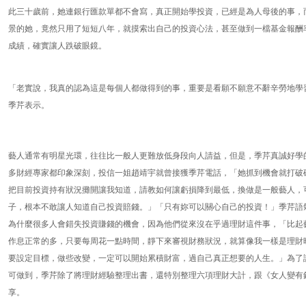
此三十歲前，她連銀行匯款單都不會寫，真正開始學投資，已經是為人母後的事，
景的她，竟然只用了短短八年，就摸索出自己的投資心法，甚至做到一檔基金報酬
成績，確實讓人跌破眼鏡。
「老實說，我真的認為這是每個人都做得到的事，重要是看願不願意不辭辛勞地學
季芹表示。
藝人通常有明星光環，往往比一般人更難放低身段向人請益，但是，季芹真誠好學
多財經專家都印象深刻，投信一姐趙靖宇就曾接獲季芹電話，「她抓到機會就打破
把目前投資持有狀況攤開讓我知道，請教如何讓虧損降到最低，換做是一般藝人，
子，根本不敢讓人知道自己投資賠錢。」「只有妳可以關心自己的投資！」季芹語
為什麼很多人會錯失投資賺錢的機會，因為他們從來沒在乎過理財這件事，「比起
作息正常的多，只要每周花一點時間，靜下來審視財務狀況，就算像我一樣是理財
要設定目標，做些改變，一定可以開始累積財富，過自己真正想要的人生。」為了
可做到，季芹除了將理財經驗整理出書，還特別整理六項理財大計，跟《女人變有
享。