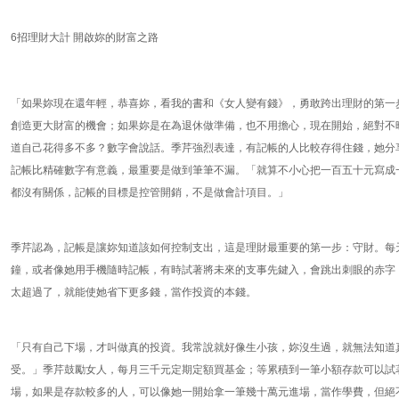
6招理財大計 開啟妳的財富之路
「如果妳現在還年輕，恭喜妳，看我的書和《女人變有錢》，勇敢跨出理財的第一
創造更大財富的機會；如果妳是在為退休做準備，也不用擔心，現在開始，絕對不
道自己花得多不多？數字會說話。季芹強烈表達，有記帳的人比較存得住錢，她分
記帳比精確數字有意義，最重要是做到筆筆不漏。「就算不小心把一百五十元寫成
都沒有關係，記帳的目標是控管開銷，不是做會計項目。」
季芹認為，記帳是讓妳知道該如何控制支出，這是理財最重要的第一步：守財。每
鐘，或者像她用手機隨時記帳，有時試著將未來的支事先鍵入，會跳出刺眼的赤字
太超過了，就能使她省下更多錢，當作投資的本錢。
「只有自己下場，才叫做真的投資。我常說就好像生小孩，妳沒生過，就無法知道
受。」季芹鼓勵女人，每月三千元定期定額買基金；等累積到一筆小額存款可以試
場，如果是存款較多的人，可以像她一開始拿一筆幾十萬元進場，當作學費，但絕