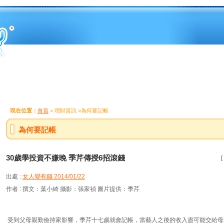
現在位置：
首頁
> 理財資訊 >為何要記帳
為何要記帳
30歲學投資不嫌晚 季芹傳授6招滾錢
[
出處 :
女人變有錢 2014/01/22
作者 : 撰文：葉小綺 攝影：張家禎 圖片提供：季芹
受到父母親勤儉持家影響，季芹十七歲就會記帳，當藝人之後的收入盡可能交給母